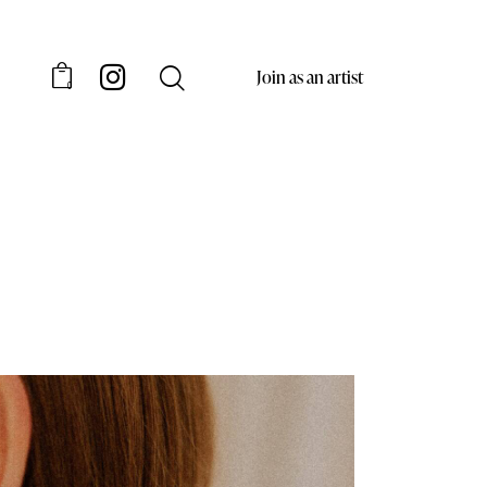
Join as an artist
0