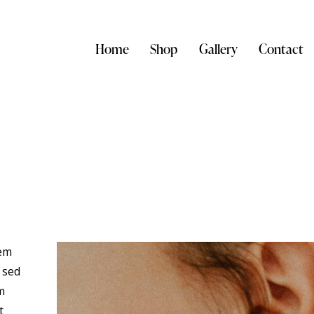
Home
Shop
Gallery
Contact
tem
 sed
m
t