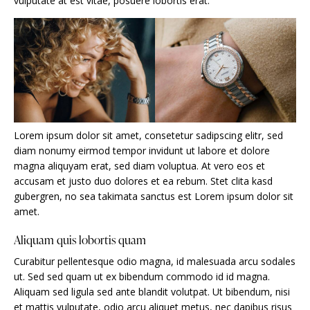
vulputate at est vitae, posuere lobortis erat.
Lorem ipsum dolor sit amet, consetetur sadipscing elitr, sed
diam nonumy eirmod tempor invidunt ut labore et dolore
magna aliquyam erat, sed diam voluptua. At vero eos et
accusam et justo duo dolores et ea rebum. Stet clita kasd
gubergren, no sea takimata sanctus est Lorem ipsum dolor sit
amet.
Aliquam quis lobortis quam
Curabitur pellentesque odio magna, id malesuada arcu sodales
ut. Sed sed quam ut ex bibendum commodo id id magna.
Aliquam sed ligula sed ante blandit volutpat. Ut bibendum, nisi
et mattis vulputate, odio arcu aliquet metus, nec dapibus risus